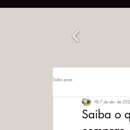
Todos posts
FB
7 de abr. de 20
Saiba o 