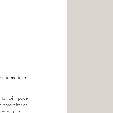
as de madeira 
r, também pode-
 aproveitar as 
ça de alto 