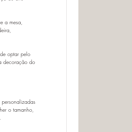
re a mesa, 
eira, 
de optar pelo 
 a decoração do 
s personalizadas 
her o tamanho, 
.