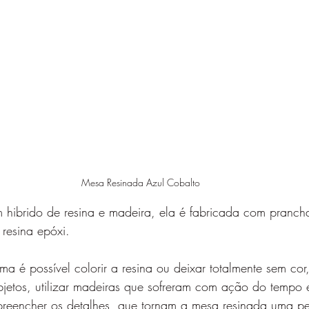
Mesa Resinada Azul Cobalto
 hibrido de resina e madeira, ela é fabricada com pranch
 resina epóxi.
a é possível colorir a resina ou deixar totalmente sem co
bjetos, utilizar madeiras que sofreram com ação do tempo e
 preencher os detalhes, que tornam a mesa resinada uma pe