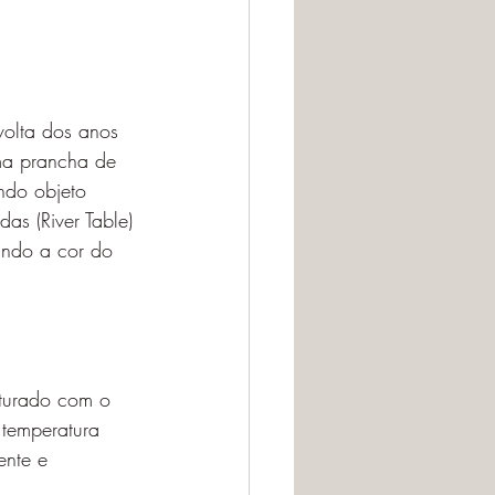
olta dos anos 
uma prancha de 
ndo objeto 
as (River Table) 
ando a cor do 
sturado com o 
 temperatura 
ente e 