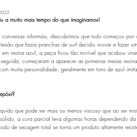
 2022
iu a muito mais tempo do que imaginamos!
 conversas informais, descobrimos que tudo começou por v
rtesão que fazia pranchas de surf decidiu inovar e fazer 
em resina azul, a peça ficou tão incrível que acabou vira
seguida, começaram a aparecer as primeiras mesas resinad
 com muita personalidade, geralmente em tons de azul imit
 epóxi?
liquido que pode ser mais ou menos viscoso que ao ser mi
 sólido, a cura parcial leva algumas horas dependendo da
odo de secagem total se torna um produto altamente resist