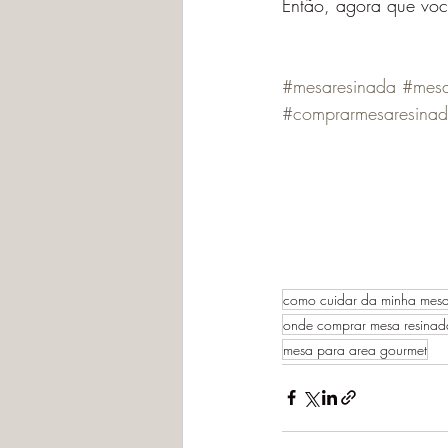
Então, agora que vo
#mesaresinada
#mesa
#comprarmesaresina
como cuidar da minha mesa
onde comprar mesa resinad
mesa para area gourmet