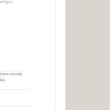
 amigos
.
a
mesa resinada
able