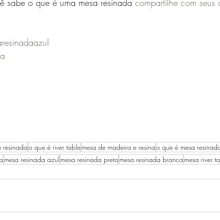
cê sabe o que é uma mesa resinada 
compartilhe com seus
resinadaazul
da
 resinada
o que é river table
mesa de madeira e resina
o que é mesa resinad
a
mesa resinada azul
mesa resinada preta
mesa resinada branca
mesa river t