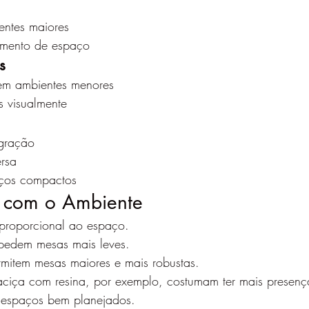
entes maiores
amento de espaço
s
em ambientes menores
s visualmente
egração
ersa
aços compactos
o com o Ambiente
 proporcional ao espaço.
pedem mesas mais leves.
mitem mesas maiores e mais robustas.
iça com resina, por exemplo, costumam ter mais presença
 espaços bem planejados.