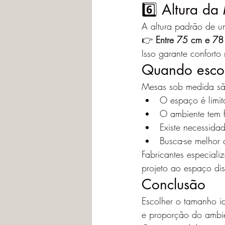
6️⃣ Altura da
A altura padrão de u
👉 
Entre 75 cm e 78
Isso garante conforto
Quando esco
Mesas sob medida sã
O espaço é limi
O ambiente tem f
Existe necessida
Busca-se melhor 
Fabricantes especial
projeto ao espaço dis
Conclusão
Escolher o tamanho i
e proporção do ambi