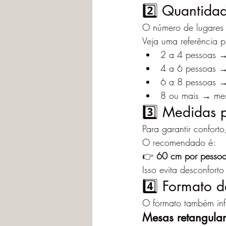
2️⃣ Quantida
O número de lugares 
Veja uma referência p
2 a 4 pessoas 
4 a 6 pessoas 
6 a 8 pessoas →
8 ou mais → mes
3️⃣ Medidas 
Para garantir confor
O recomendado é:
👉 
60 cm por pesso
Isso evita desconfort
4️⃣ Formato 
O formato também inf
Mesas retangular