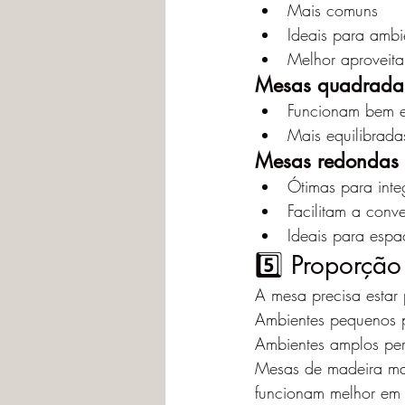
Mais comuns
Ideais para ambi
Melhor aproveit
Mesas quadrada
Funcionam bem 
Mais equilibrada
Mesas redondas
Ótimas para int
Facilitam a conv
Ideais para esp
5️⃣ Proporçã
A mesa precisa estar
Ambientes pequenos 
Ambientes amplos per
Mesas de madeira mac
funcionam melhor em