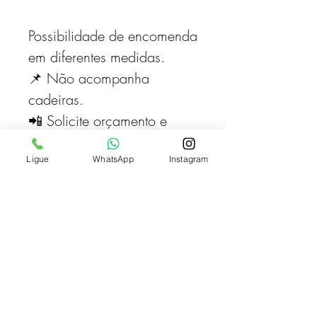
Possibilidade de encomenda
em diferentes medidas.
📌 Não acompanha
cadeiras.
📲 Solicite orçamento e
consulte disponibilidade
Ligue
WhatsApp
Instagram
pelo WhatsApp.
📦 Enviamos para todo
Brasil com transportadoras
parceiras e rastreamento
seguro.!
Calcule seu frete