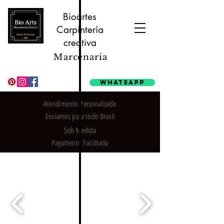
Bioartes
Carpintería
creativa
Marcenaria
Whatsapp
Atendimento Personalizado
Enviamos para todo Brasil
Sob Medida
Pagamento Facilitado