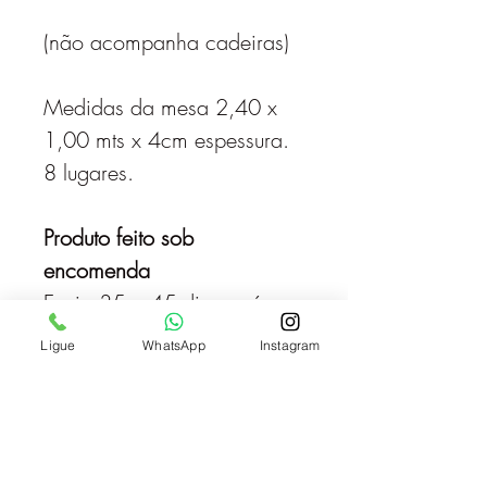
(não acompanha cadeiras)
Medidas da mesa 2,40 x
1,00 mts x 4cm espessura.
8 lugares.
Produto feito sob
encomenda
Envio 35 a 45 dias após a
compra.
Ligue
WhatsApp
Instagram
Frete á calcular, solicite a
cotação enviando
mensagem.