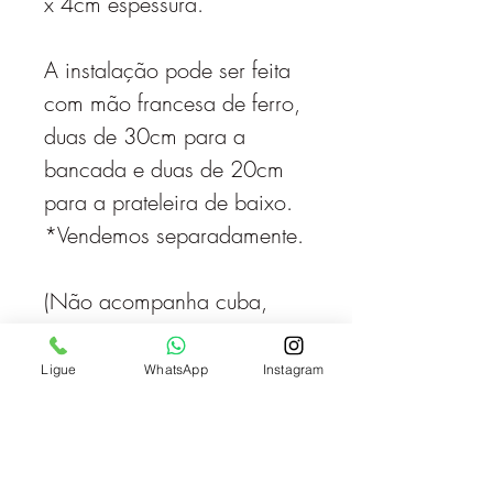
x 4cm espessura.
A instalação pode ser feita
com mão francesa de ferro,
duas de 30cm para a
bancada e duas de 20cm
para a prateleira de baixo.
*Vendemos separadamente.
(Não acompanha cuba,
torneira e acessórios).
Enviada sem furação.
Ligue
WhatsApp
Instagram
Produto feito sob
encomenda, produção 5 a