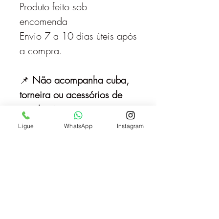
Produto feito sob
encomenda
Envio 7 a 10 dias úteis após
a compra.
📌
Não acompanha cuba,
torneira ou acessórios de
instalação.
Ligue
WhatsApp
Instagram
A instalação pode ser feita
com mão francesa de ferro,
duas de 35cm para a
bancada e duas de 30cm
para a prateleira. Vendemos
separadamente.