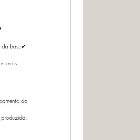
e
a da base✔ 
os mais 
abamento da 
i produzida.