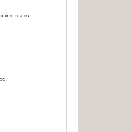
remium e uma 
po.