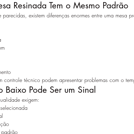
sa Resinada Tem o Mesmo Padrão
e parecidas, existem diferenças enormes entre uma mesa p
a
em
mento
 controle técnico podem apresentar problemas com o tem
o Baixo Pode Ser um Sinal
ualidade exigem:
selecionada
al
ação
o padrão