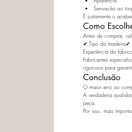
Aparência
Sensação ao to
É justamente o acaba
Como Escolh
Antes de comprar, val
✔ Tipo da madeira✔ 
Experiência do fabric
Fabricantes especial
rigorosos para garanti
Conclusão
O maior erro ao comp
A verdadeira qualida
peça.
Por isso, mais import