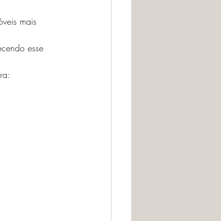
veis mais 
ecendo esse 
ra: