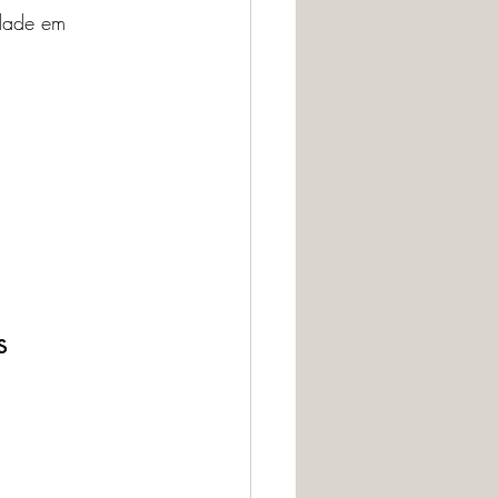
idade em 
s