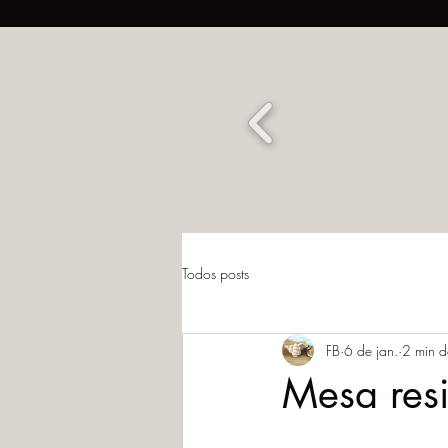
Todos posts
FB
6 de jan.
2 min de
Mesa res