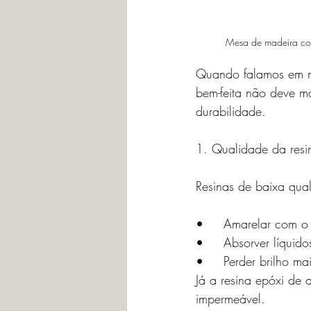
Mesa de madeira com
Quando falamos em ma
bem-feita não deve ma
durabilidade.
1. Qualidade da resin
Resinas de baixa qua
•	Amarelar com 
•	Absorver líquido
•	Perder brilho m
Já a resina epóxi de 
impermeável.