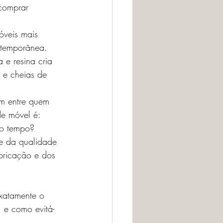
comprar
veis mais 
temporânea. 
 e resina cria 
s e cheias de 
m entre quem 
de móvel é:
o tempo?
e da qualidade 
bricação e dos 
exatamente o 
e como evitá-