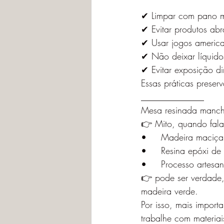
✔ Limpar com pano ma
✔ Evitar produtos ab
✔ Usar jogos america
✔ Não deixar líquido
✔ Evitar exposição di
Essas práticas preser
______________
Mesa resinada manch
👉 Mito, quando fala
•	Madeira maciç
•	Resina epóxi de
•	Processo artesa
👉 pode ser verdade
madeira verde.
Por isso, mais import
trabalhe com materiais