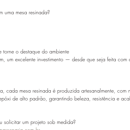
 em uma mesa resinada?
se torne o destaque do ambiente
im, um excelente investimento — desde que seja feita com 
a, cada mesa resinada é produzida artesanalmente, com 
epóxi de alto padrão, garantindo beleza, resistência e ac
u solicitar um projeto sob medida?
marcenaria.com.br