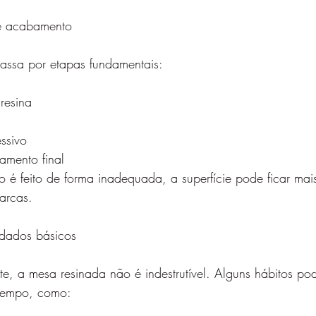
 e acabamento
ssa por etapas fundamentais:
 resina
essivo
amento final
é feito de forma inadequada, a superfície pode ficar mais
arcas.
idados básicos
e, a mesa resinada não é indestrutível. Alguns hábitos po
tempo, como: