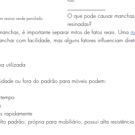
______________
O que pode causar manchas
 resina verde perolado
resinadas?
nchas, é importante separar mitos de fatos reais. Uma 
m
nchar com facilidade, mas alguns fatores influenciam dire
a utilizada
lidade ou fora do padrão para móveis podem:
o tempo
s
ais rapidamente
alto padrão, própria para mobiliário, possui alta resistênc