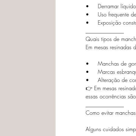
•	Derramar líqui
•	Uso frequente 
•	Exposição const
______________
Quais tipos de manc
Em mesas resinadas de
•	Manchas de go
•	Marcas esbran
•	Alteração de c
👉 Em mesas resinadas
essas ocorrências sã
______________
Como evitar manchas
Alguns cuidados simp