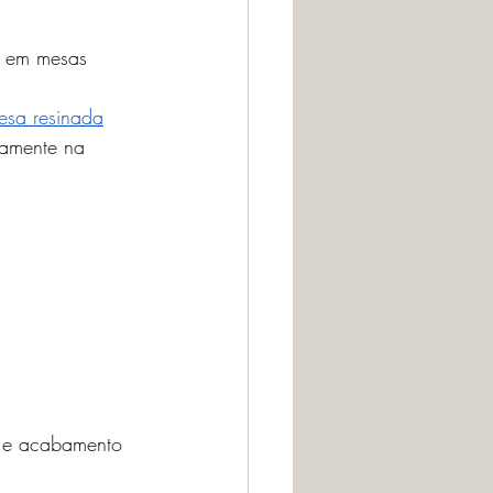
 em mesas 
esa resinada
tamente na 
ia e acabamento 