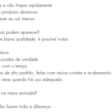
dos e não limpar rapidamente
de produtos abrasivos
ante ao sol intenso
has podem aparecer?
 baixa qualidade, é possível notar:
rdura
quiçadas de umidade
or com o tempo
 de alto padrão, feitas com resina correta e acabamento p
o raras quando há uso adequado.
 na mesa resinada?
les fazem toda a diferença: