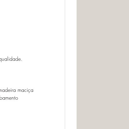
qualidade.
madeira maciça 
abamento 