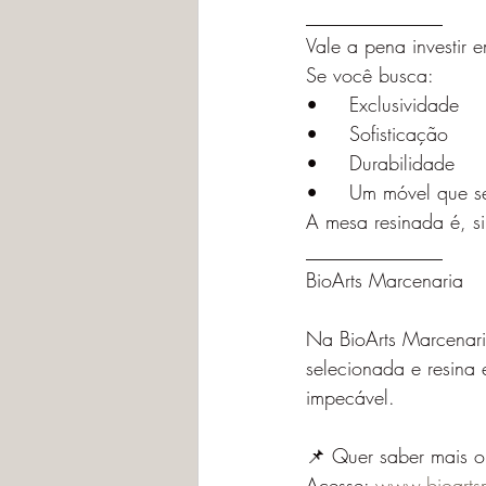
______________
Vale a pena investir
Se você busca:
•	Exclusividade
•	Sofisticação
•	Durabilidade
•	Um móvel que 
A mesa resinada é, s
______________
BioArts Marcenaria
Na BioArts Marcenari
selecionada e resina 
impecável.
📌 Quer saber mais o
Acesse: 
www.bioarts