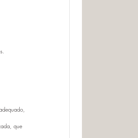
s.
 adequado, 
zada, que 