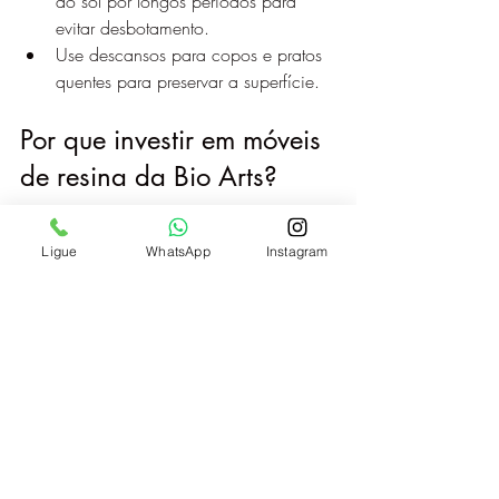
ao sol por longos períodos para 
evitar desbotamento.
Use descansos para copos e pratos 
quentes para preservar a superfície.
Por que investir em móveis 
de resina da Bio Arts?
A Bio Arts é referência em móveis de 
Ligue
WhatsApp
Instagram
resina no Brasil, reconhecida pela 
qualidade e pelo compromisso 
ambiental. Investir em uma mesa de 
resina Black River significa adquirir uma 
peça que une:
Sustentabilidade
: uso consciente de 
materiais e processos.
Exclusividade
: cada mesa é única, 