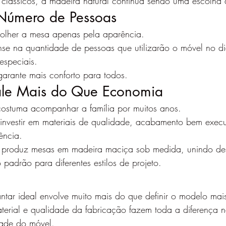
 clássicos, a madeira natural continua sendo uma escolha 
Número de Pessoas
olher a mesa apenas pela aparência.
se na quantidade de pessoas que utilizarão o móvel no di
speciais.
 garante mais conforto para todos.
ale Mais do Que Economia
ostuma acompanhar a família por muitos anos.
a investir em materiais de qualidade, acabamento bem exec
ência.
 produz mesas em madeira maciça sob medida, unindo desi
padrão para diferentes estilos de projeto.
ntar ideal envolve muito mais do que definir o modelo mais
terial e qualidade da fabricação fazem toda a diferença n
dade do móvel.