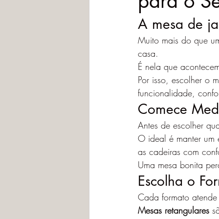
para o S
A mesa de ja
Muito mais do que um
casa.
É nela que acontecem
Por isso, escolher o 
funcionalidade, confo
Comece Medi
Antes de escolher qu
O ideal é manter um 
as cadeiras com conf
Uma mesa bonita perd
Escolha o F
Cada formato atende 
Mesas retangulares
 s