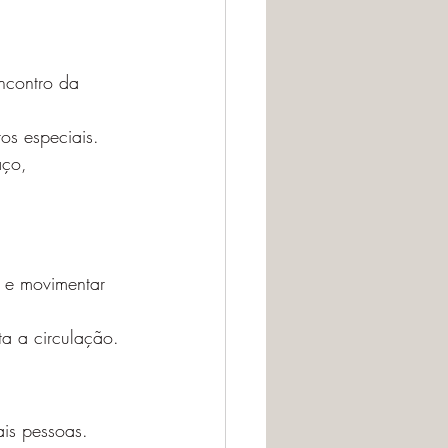
ncontro da 
s especiais. 
aço, 
 e movimentar 
a a circulação.
is pessoas.