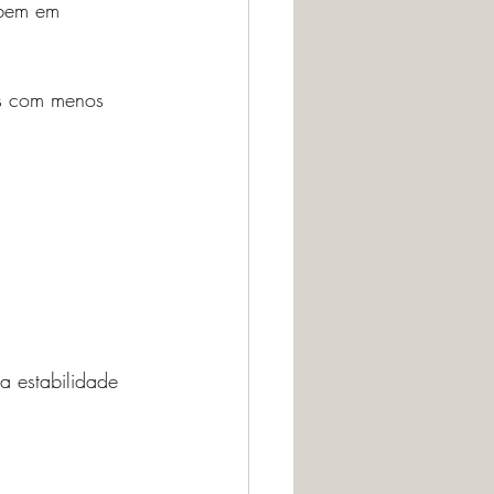
 bem em 
as com menos 
a estabilidade 