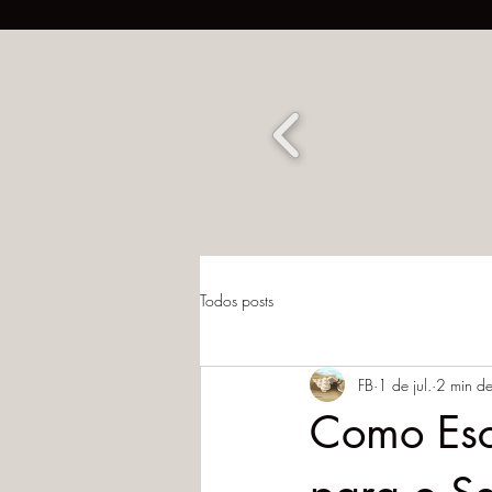
Todos posts
FB
1 de jul.
2 min de
Como Esc