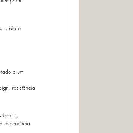
atemporal.
a a dia e 
utado e um 
gn, resistência 
 bonito.
a experiência 